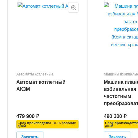
Вместимость дежи не менее,
Вмес
л
л
100
60
о
Габаритные размеры, мм
Габа
1050х780х1380
750
Масса, кг
Масса
270
190
ет,
Автоматы котлетные
Машины взбиваль
Автомат котлетный
Машина план
АК3М
взбивальная 
частотным
преобразова
(Комплектаци
479 900 ₽
490 300 ₽
венчик, крюк,
Срок производства 10-15 рабочих
Срок производства
дней
дней
Заказать
Заказать